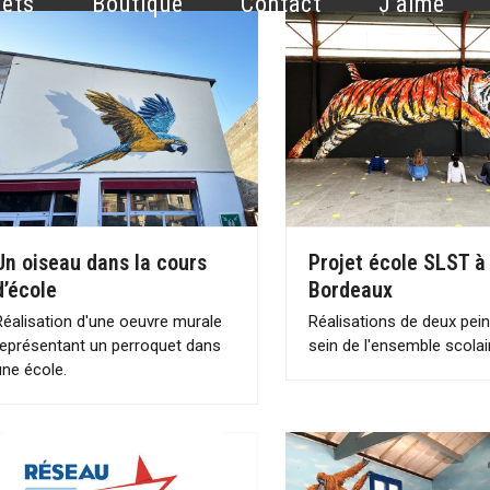
jets
Boutique
Contact
J’aime
Un oiseau dans la cours
Projet école SLST à
d’école
Bordeaux
Réalisation d'une oeuvre murale
Réalisations de deux pei
représentant un perroquet dans
sein de l'ensemble scola
une école.