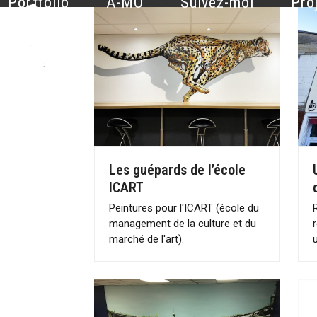
Portfolio
A-MO
Suivez-moi
Pro
Skip
to
content
Les guépards de l’école
ICART
Peintures pour l'ICART (école du
management de la culture et du
marché de l'art).