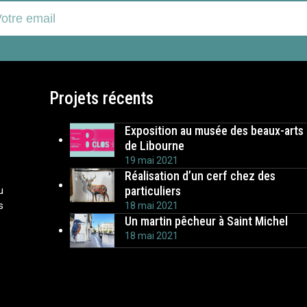
re
il
Projets récents
Exposition au musée des beaux-arts
de Libourne
19 mai 2021
Réalisation d’un cerf chez des
particuliers
u
s
18 mai 2021
Un martin pêcheur à Saint Michel
18 mai 2021